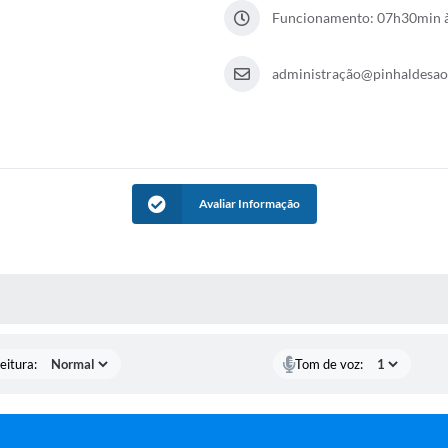
Funcionamento: 07h30min à
administração@pinhaldesaob
Avaliar Informação
 MÍDIAS
eitura:
Tom de voz: