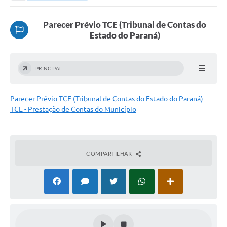
Município
Parecer Prévio TCE (Tribunal de Contas do
Estado do Paraná)
Administração
Secretarias
PRINCIPAL
Carta de Serviços
Editais
Parecer Prévio TCE (Tribunal de Contas do Estado do Paraná)
TCE - Prestação de Contas do Município
Imprensa
Contato
COMPARTILHAR
Covid-19
Vigilância Epidemiológica
Galeria de Fotos
Contratos