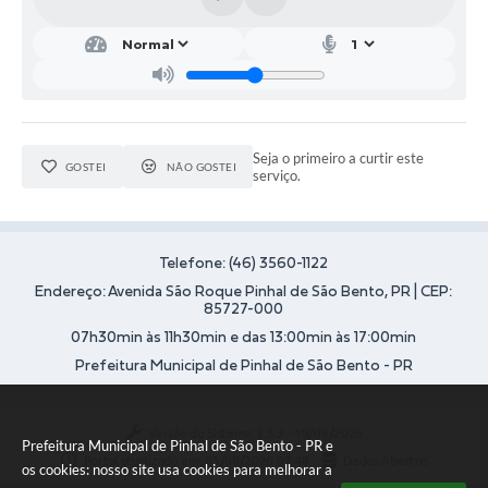
Ouvidoria
Arquivos para Download
Notícias
Turismo
Seja o primeiro a curtir este
GOSTEI
NÃO GOSTEI
serviço.
Obras
Galeria de Vídeos
Telefone: (46) 3560-1122
Projetos
Endereço: Avenida São Roque Pinhal de São Bento, PR | CEP:
85727-000
Contas Públicas
07h30min às 11h30min e das 13:00min às 17:00min
Legislação
Prefeitura Municipal de Pinhal de São Bento - PR
Links
Versão do Sistema:
3.5.3 - 19/06/2026
Serviços Online
Prefeitura Municipal de Pinhal de São Bento - PR e
Portal atualizado em:
05/08/2026 07:48
Dados Abertos
os cookies: nosso site usa cookies para melhorar a
Transparência